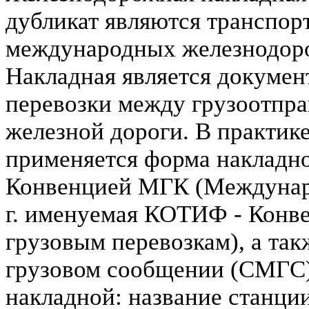
дубликат являются транспо
международных железнодоро
Накладная является докуме
перевозки между грузоотпр
железной дороги. В практик
применяется форма накладн
Конвенцией МГК (Междунаро
г. именуемая КОТИФ - Конв
грузовым перевозкам), а та
грузовом сообщении (СМГС)
накладной: название станци