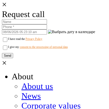
×
Request call
I have read the
Privacy Policy
I give my
consent to the processing of personal data
×
About
About us
News
Corporate values