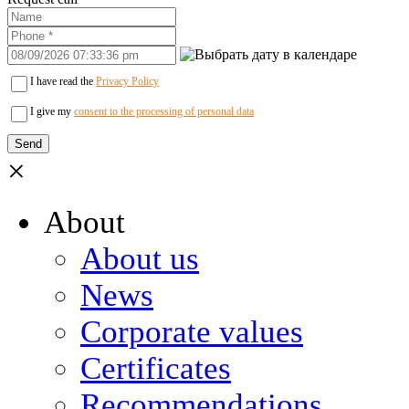
I have read the
Privacy Policy
I give my
consent to the processing of personal data
×
About
About us
News
Corporate values
Certificates
Recommendations