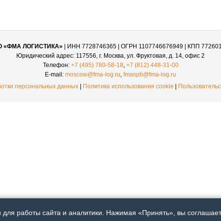
О «ФМА ЛОГИСТИКА»
| ИНН 7728746365 | ОГРН 1107746676949 | КПП 77260
Юридический адрес: 117556, г. Москва, ул. Фруктовая, д. 14, офис 2
Телефон:
+7 (495) 780-58-18
,
+7 (812) 448-31-00
E-mail:
moscow@fma-log.ru
,
fmaspb@fma-log.ru
ботки персональных данных
|
Политика использования cookie
|
Пользовательс
для работы сайта и аналитики. Нажимая «Принять», вы соглашаете