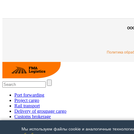
ОО
Политика обра
Port forwarding
Project cargo
Rail transport
Delivery of groupage cargo
Сustoms brokerage
Multimodal shipments
Trucking
Мы используем файлы cookie и аналогичные технологии 
Air freight