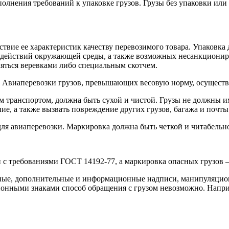
олнения требований к упаковке грузов. Грузы без упаковки или
твие ее характеристик качеству перевозимого товара. Упаковка 
здействий окружающей среды, а также возможных несанкционир
ляться веревками либо специальным скотчем.
г. Авиаперевозки грузов, превышающих весовую норму, осуществ
 транспортом, должна быть сухой и чистой. Грузы не должны им
ие, а также вызвать повреждение других грузов, багажа и почт
ля авиаперевозки. Маркировка должна быть четкой и читабельн
 с требованиями ГОСТ 14192-77, а маркировка опасных грузов –
ные, дополнительные и информационные надписи, манипуляцион
нными знаками способ обращения с грузом невозможно. Например