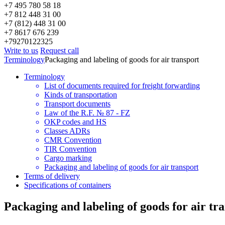
+7 495 780 58 18
+7 812 448 31 00
+7 (812) 448 31 00
+7 8617 676 239
+79270122325
Write to us
Request call
Terminology
Packaging and labeling of goods for air transport
Terminology
List of documents required for freight forwarding
Kinds of transportation
Transport documents
Law of the R.F. № 87 - FZ
OKP codes and HS
Classes ADRs
CMR Convention
TIR Convention
Cargo marking
Packaging and labeling of goods for air transport
Terms of delivery
Specifications of containers
Packaging and labeling of goods for air tr