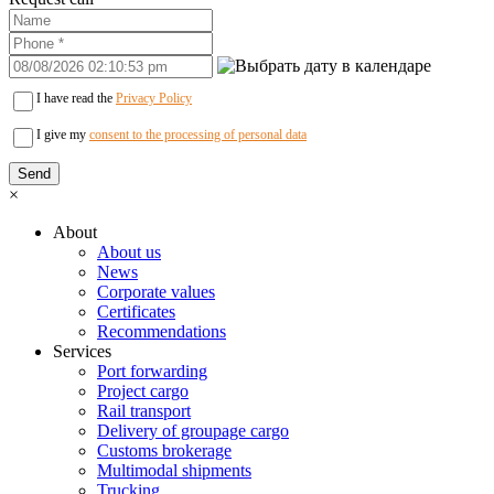
I have read the
Privacy Policy
I give my
consent to the processing of personal data
×
About
About us
News
Corporate values
Certificates
Recommendations
Services
Port forwarding
Project cargo
Rail transport
Delivery of groupage cargo
Сustoms brokerage
Multimodal shipments
Trucking